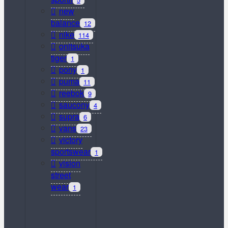
new
balance
12
nike
114
onitsuka
tiger
1
pony
1
puma
11
reebok
9
saucony
4
supra
6
vans
23
victory
sportswear
1
vision
street
wear
1