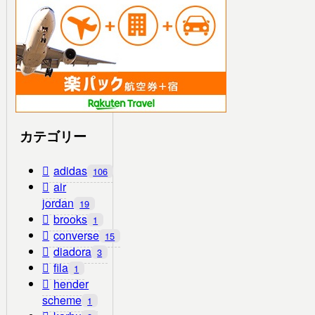
カテゴリー
adidas
106
air
jordan
19
brooks
1
converse
15
diadora
3
fila
1
hender
scheme
1