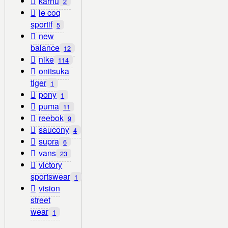
karhu
2
le coq
sportif
5
new
balance
12
nike
114
onitsuka
tiger
1
pony
1
puma
11
reebok
9
saucony
4
supra
6
vans
23
victory
sportswear
1
vision
street
wear
1