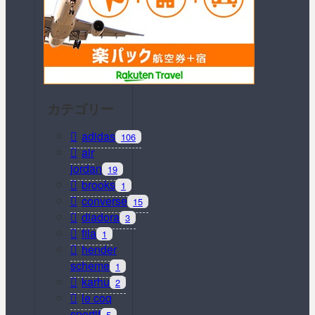
カテゴリー
adidas
106
air
jordan
19
brooks
1
converse
15
diadora
3
fila
1
hender
scheme
1
karhu
2
le coq
sportif
5