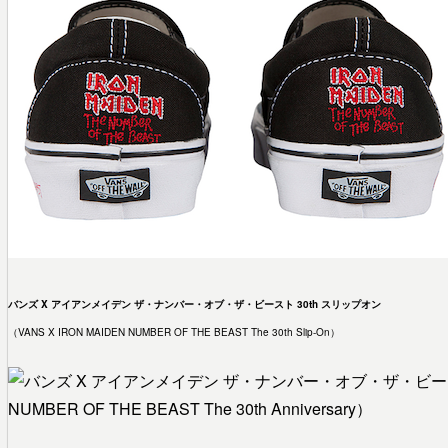
バンズ X アイアンメイデン ザ・ナンバー・オブ・ザ・ビースト 30th スリップオン
（VANS X IRON MAIDEN NUMBER OF THE BEAST The 30th Slip-On）