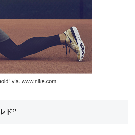
old” via. www.nike.com
ルド”