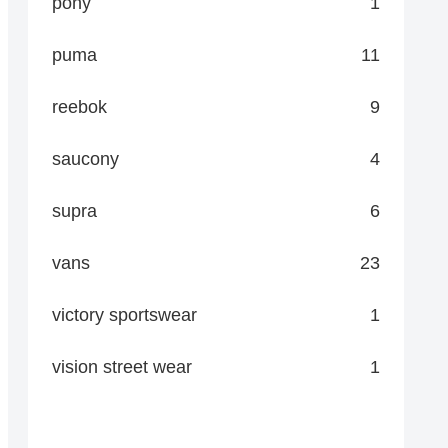
pony
1
puma
11
reebok
9
saucony
4
supra
6
vans
23
victory sportswear
1
vision street wear
1